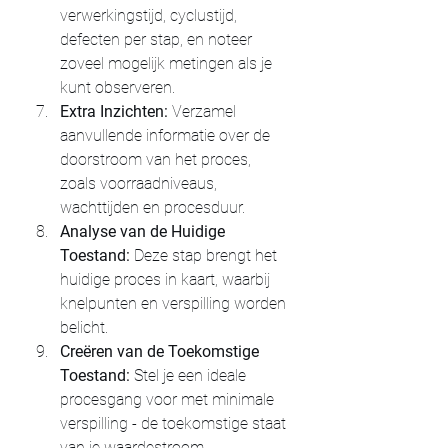
verwerkingstijd, cyclustijd, 
defecten per stap, en noteer 
zoveel mogelijk metingen als je 
kunt observeren.
Extra Inzichten:
 Verzamel 
aanvullende informatie over de 
doorstroom van het proces, 
zoals voorraadniveaus, 
wachttijden en procesduur.
Analyse van de Huidige 
Toestand:
 Deze stap brengt het 
huidige proces in kaart, waarbij 
knelpunten en verspilling worden 
belicht.
Creëren van de Toekomstige 
Toestand:
 Stel je een ideale 
procesgang voor met minimale 
verspilling - de toekomstige staat 
van je waardestroom.