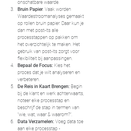
onschatbare waarde. 
Bruin Papier
: Vaak worden 
Waardestroomanalyses gemaakt 
op rollen bruin papier. Daar kun je 
dan met post-its alle 
processtappen op pakken om 
het overzichtelijk te maken. Het 
gebruik van post-its zorgt voor 
flexibiliteit bij aanpassingen.
Bepaal de Focus:
 Kies het 
proces dat je wilt analyseren en 
verbeteren.
De Reis in Kaart Brengen:
 Begin 
bij de klant en werk achterwaarts, 
noteer elke processtap en 
beschrijf de stap in termen van 
“wie, wat, waar & waarom?”.
Data Verzamelen:
 Voeg data toe 
aan elke processtap - 