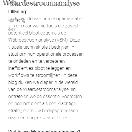
Waardestroomanalyse
Agile
Tips
Inleiding: 
In de wereld van procesoptimalisatie 
Marketing
zijn er maar weinig tools die zoveel 
SEO
potentieel blootleggen als de 
Lean
Waardestroomanalyse (VSM). Deze 
visuele techniek stelt bedrijven in 
staat om hun operationele processen 
te ontleden en te verbeteren, 
inefficiënties bloot te leggen en 
workflows te stroomlijnen. In deze 
blog duiken we dieper in de wereld 
van de Waardestroomanalyse, en 
ontrafelen we de essentie, voordelen 
en hoe het dient als een krachtige 
strategie om uw bedrijfsprocessen 
naar een hoger niveau te tillen.
Wat is een Waardestroomanalyse? 