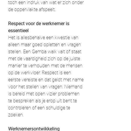
toch een indruk van wat er zich onder 
de oppervlakte afspeelt.
Respect voor de werknemer is 
essentieel
Het is allesbehalve een kwestie van 
alleen maar goed opletten en vragen 
stellen. Een Gemba walk valt of staat 
met de vaardigheid zich op de juiste 
manier te verhouden met de mensen 
op de werkvloer. Respect is een 
eerste vereiste en dat geldt met name 
voor het stellen van vragen. Niemand 
is bereid met open vizier problemen 
te bespreken als je erop uit bent te 
controleren of een schuldige te 
zoeken.
Werknemersontwikkeling