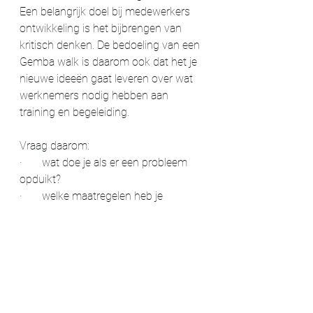
Een belangrijk doel bij medewerkers 
ontwikkeling is het bijbrengen van 
kritisch denken. De bedoeling van een 
Gemba walk is daarom ook dat het je 
nieuwe ideeën gaat leveren over wat 
werknemers nodig hebben aan 
training en begeleiding.
Vraag daarom:
·       
wat doe je als er een probleem 
opduikt?
·       
welke maatregelen heb je 
geprobeerd?
·       
welke nieuwe maatregelen ga je 
nemen?
·       
hoe test je de uitkomsten?
·       
wat heb je allemaal nodig om 
problemen op te lossen?