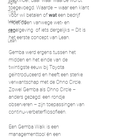
werkvloer, daar waar waarde wordt 
Agile
toegevoegd. Waarde – waar een klant 
Tips
voor wil betalen of 
wat
 een bedrijf 
Marketing
moet doen vanwege wet- en 
regelgeving  of iets dergelijks – Dit is 
SEO
het eerste concept van Lean.
Lean
Gemba werd ergens tussen het 
midden en het einde van de 
twintigste eeuw bij Toyota 
geïntroduceerd en heeft een sterke 
verwantschap met de Ohno Circle. 
Zowel Gemba als Ohno Circle – 
anders gezegd: een rondje 
observeren – zijn toepassingen van 
continu-verbeterfilosofieën.
Een Gemba Walk is een 
managementtool én een 