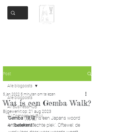
Add Valore
Helping you get there
Post
Alle blogposts
5 jan 2022
5 minuten om te lezen
Alle blogposts
Wat is een Gemba Walk?
AV BusinessHUB
Bijgewerkt op:
21 aug 2023
AV CompanyHUB NL
Gemba
 (現場) is een Japans woord 
en 
betekent
 'echte plek'. Oftewel: de 
AV StudentHUB