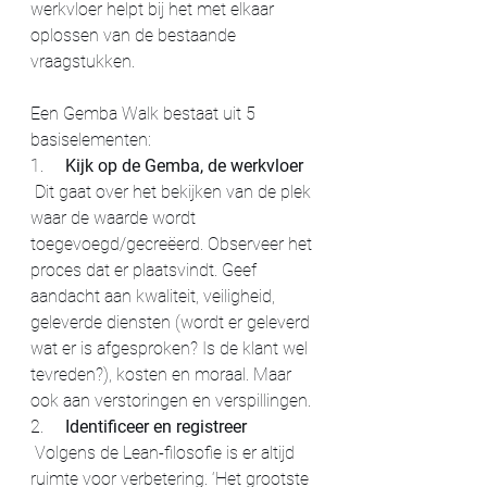
werkvloer helpt bij het met elkaar 
oplossen van de bestaande 
vraagstukken.
Een Gemba Walk bestaat uit 5 
basiselementen:
1.     
Kijk op de Gemba, de werkvloer
 Dit gaat over het bekijken van de plek 
waar de waarde wordt 
toegevoegd/gecreëerd. Observeer het 
proces dat er plaatsvindt. Geef 
aandacht aan kwaliteit, veiligheid, 
geleverde diensten (wordt er geleverd 
wat er is afgesproken? Is de klant wel 
tevreden?), kosten en moraal. Maar 
ook aan verstoringen en verspillingen.
2.     
Identificeer en registreer 
 Volgens de Lean-filosofie is er altijd 
ruimte voor verbetering. ‘Het grootste 