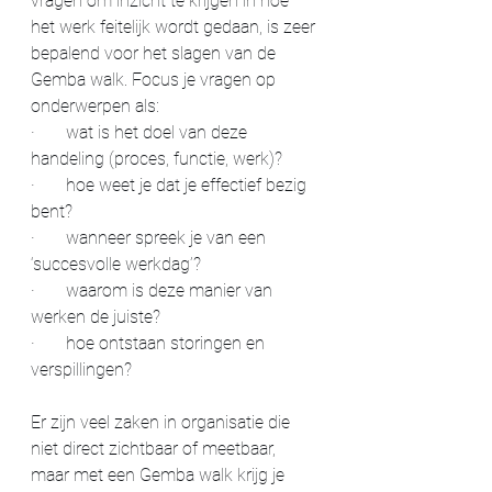
vragen om inzicht te krijgen in hoe 
het werk feitelijk wordt gedaan, is zeer 
bepalend voor het slagen van de 
Gemba walk. Focus je vragen op 
onderwerpen als:
·       
wat is het doel van deze 
handeling (proces, functie, werk)?
·       
hoe weet je dat je effectief bezig 
bent?
·       
wanneer spreek je van een 
‘succesvolle werkdag’?
·       
waarom is deze manier van 
werken de juiste?
·       
hoe ontstaan storingen en 
verspillingen?
Er zijn veel zaken in organisatie die 
niet direct zichtbaar of meetbaar, 
maar met een Gemba walk krijg je 