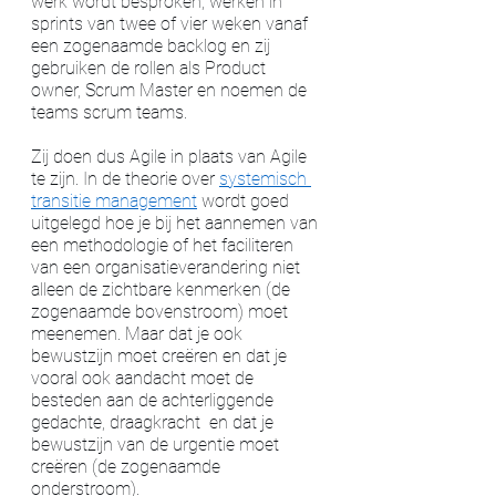
werk wordt besproken, werken in 
sprints van twee of vier weken vanaf 
een zogenaamde backlog en zij 
gebruiken de rollen als Product 
owner, Scrum Master en noemen de 
teams scrum teams. 
Zij doen dus Agile in plaats van Agile 
te zijn. In de theorie over 
systemisch 
transitie management
 wordt goed 
uitgelegd hoe je bij het aannemen van 
een methodologie of het faciliteren 
van een organisatieverandering niet 
alleen de zichtbare kenmerken (de 
zogenaamde bovenstroom) moet 
meenemen. Maar dat je ook 
bewustzijn moet creëren en dat je 
vooral ook aandacht moet de 
besteden aan de achterliggende 
gedachte, draagkracht  en dat je 
bewustzijn van de urgentie moet 
creëren (de zogenaamde 
onderstroom). 