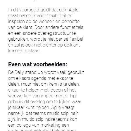
In dit voorbeeld geldt dat ook! Agile 
staat namelijk voor flexibiliteit en 
inspelen op de wensen en behoefte 
van de klant. Door andere functietitels 
en een andere overlegstructuur te 
gebruiken, wordt je niet per sé flexibel 
en zal je ook niet dichter op de klant 
komen te staan. 
Even wat voorbeelden:
De Daily stand up wordt vaak gebruikt 
om elkaars agenda met elkaar te 
delen, maar niet om kennis te delen, 
elkaar te helpen met ideeën of het 
wegwerken van impediments. Tip: 
gebruik dit overleg om te kijken waar 
je elkaar kunt helpen. Agile vraagt 
namelijk dat teams multidisciplinair 
zijn. In multidisciplinaire teams kan 
een collega van marketing een 
softwareontwikkelaar helpen door 