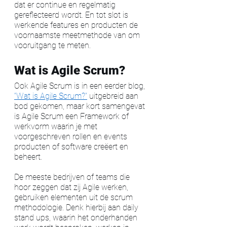
dat er continue en regelmatig 
gereflecteerd wordt. En tot slot is 
werkende features en producten de 
voornaamste meetmethode van om 
vooruitgang te meten. 
Wat is Agile Scrum?
Ook Agile Scrum is in een eerder blog, 
“Wat is Agile Scrum?”
 uitgebreid aan 
bod gekomen, maar kort samengevat 
is Agile Scrum een Framework of 
werkvorm waarin je met 
voorgeschreven rollen en events 
producten of software creëert en 
beheert. 
De meeste bedrijven of teams die 
hoor zeggen dat zij Agile werken, 
gebruiken elementen uit de scrum 
methodologie. Denk hierbij aan daily 
stand ups, waarin het onderhanden 