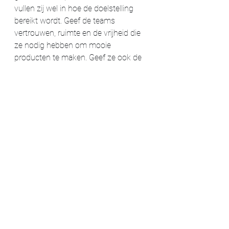
vullen zij wel in hoe de doelstelling 
bereikt wordt. Geef de teams 
vertrouwen, ruimte en de vrijheid die 
ze nodig hebben om mooie 
producten te maken. Geef ze ook de 
ruimte om te falen. Fouten maken is 
namelijk niet erg, zolang je er maar 
van leert. 
Het overnemen van rituelen en 
functienamen alleen zorgt namelijk 
voor ZombieScrum en kan meer 
schade aanrichten dan het oplost. 