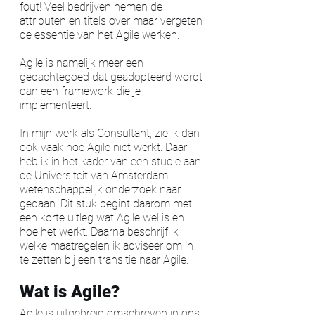
fout! Veel bedrijven nemen de 
attributen en titels over maar vergeten 
de essentie van het Agile werken.
Agile is namelijk meer een 
gedachtegoed dat geadopteerd wordt 
dan een framework die je 
implementeert. 
In mijn werk als Consultant, zie ik dan 
ook vaak hoe Agile niet werkt. Daar 
heb ik in het kader van een studie aan 
de Universiteit van Amsterdam 
wetenschappelijk onderzoek naar 
gedaan. Dit stuk begint daarom met 
een korte uitleg wat Agile wel is en 
hoe het werkt. Daarna beschrijf ik 
welke maatregelen ik adviseer om in 
te zetten bij een transitie naar Agile. 
Wat is Agile?
Agile is uitgebreid omschreven in ons 