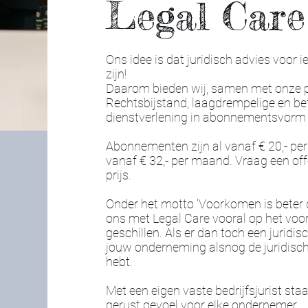
Legal Care
Ons idee is dat juridisch advies voor 
zijn!
Daarom bieden wij, samen met onze p
Rechtsbijstand, laagdrempelige en bet
dienstverlening in abonnementsvorm
Abonnementen zijn al vanaf € 20,- pe
vanaf € 32,- per maand. Vraag een offe
prijs.
Onder het motto 'Voorkomen is beter d
ons met Legal Care vooral op het voo
geschillen. Als er dan toch een juridisc
jouw onderneming alsnog de juridische
hebt.
Met een eigen vaste bedrijfsjurist staat
gerust gevoel voor elke ondernemer.