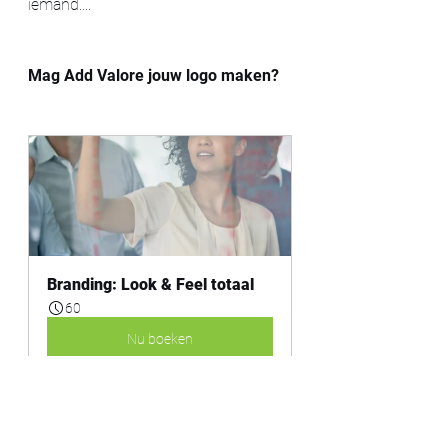
iemand.... 
Mag Add Valore jouw logo maken?
Branding: Look & Feel totaal
60
Nu boeken
Of mogen wij hem door AI laten 
maken?