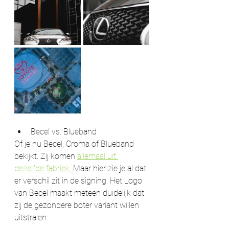
Becel vs. Blueband
Of je nu Becel, Croma of Blueband 
bekijkt. Zij komen 
allemaal uit 
dezelfde fabriek
. 
Maar hier zie je al dat 
er verschil zit in de signing. Het Logo 
van Becel maakt meteen duidelijk dat 
zij de gezondere boter variant willen 
uitstralen. 