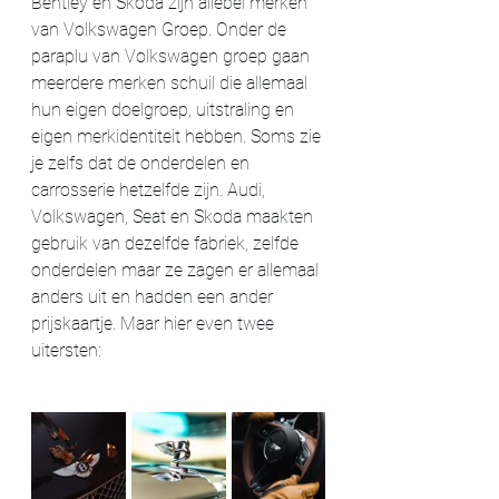
Bentley en Skoda zijn allebei merken 
van Volkswagen Groep. Onder de 
paraplu van Volkswagen groep gaan 
meerdere merken schuil die allemaal 
hun eigen doelgroep, uitstraling en 
eigen merkidentiteit hebben. Soms zie 
je zelfs dat de onderdelen en 
carrosserie hetzelfde zijn. Audi, 
Volkswagen, Seat en Skoda maakten 
gebruik van dezelfde fabriek, zelfde 
onderdelen maar ze zagen er allemaal 
anders uit en hadden een ander 
prijskaartje. Maar hier even twee 
uitersten: