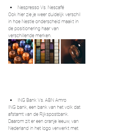
Nespresso Vs. Nescafé 
Ook hier zie je weer duidelijk verschil 
in hoe Nestle onderscheid maakt in 
de positionering haar van 
verschillende merken. 
ING Bank Vs. ABN Amro
ING bank, een bank van het volk dat 
afstamt van de Rijkspostbank. 
Daarom zit er een oranje leeuw, van 
Nederland in het logo verwerkt met 