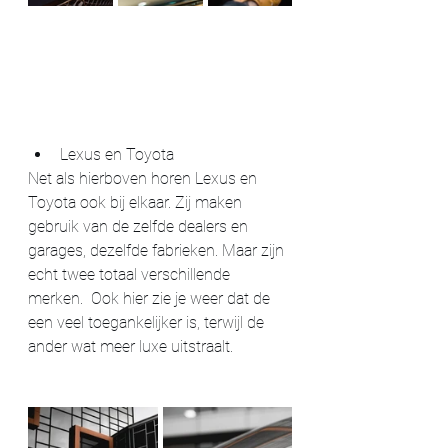
Lexus en Toyota
Net als hierboven horen Lexus en 
Toyota ook bij elkaar. Zij maken 
gebruik van de zelfde dealers en 
garages, dezelfde fabrieken. Maar zijn 
echt twee totaal verschillende 
merken.  Ook hier zie je weer dat de 
een veel toegankelijker is, terwijl de 
ander wat meer luxe uitstraalt. 