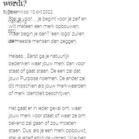
wordt?
Agile
Bijgewerkt op:
Tips
10 okt 2022
Stel je voor….. je begint voor je zelf en 
Marketing
wilt meteen een merk opbouwen. 
SEO
Waar begin je dan? “een logo” zullen 
Lean
de meeste mensen dan zeggen. 
Helaas….Eerst ga je natuurlijk 
bedenken waar jouw merk dan voor 
staat of gaat staan. De een zal dat 
jouw Purpose noemen. De ander zal 
dit misschien als jouw merkwaarden 
of merk identiteit beschrijven. 
Het gaat er in ieder geval om, waar 
jouw merk voor staat of waar ze om 
bekend zal gaan of zou moeten 
staan. Dus, als je een merk opbouwt, 
stel je jezelf altijd de vragen “Wie ben 