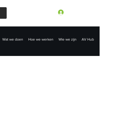
Inloggen
Wat we doen
Hoe we werken
Wie we zijn
AV Hub