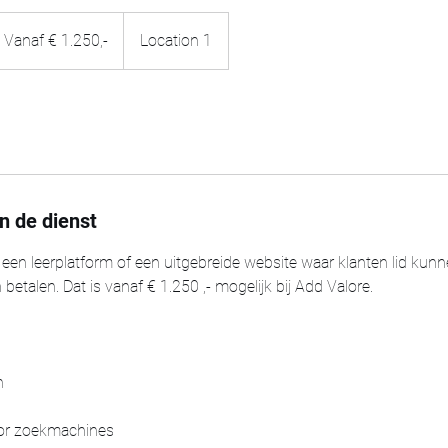
naf
Vanaf € 1.250,-
Location 1
250,-
n de dienst
, een leerplatform of een uitgebreide website waar klanten lid kun
betalen. Dat is vanaf € 1.250 ,- mogelijk bij Add Valore.
n
oor zoekmachines