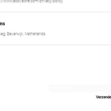
ps://www.addvalore.com/privacy-policy
ns
weg, Beverwijk, Netherlands
anding strategy
Aanmel
rvices
line adverteren
RM
Verzend
rketing Automation
rategy
EO