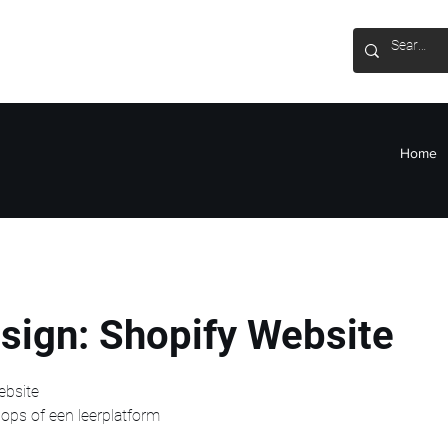
Home
sign: Shopify Website
ebsite
ps of een leerplatform