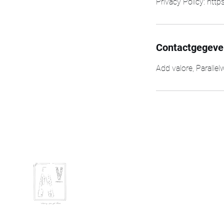
Privacy Policy: htt
Contactgegeve
Add valore, Parallel
Add Valore
Br
Blog
Se
Contact
On
Voorwaarden
C
Privacy Policy
Ma
Online Marketing
St
Scriptiebegeleiding
S