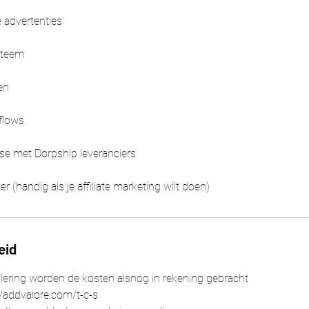
 advertenties
steem
en
flows
se met Dorpship leveranciers
r (handig als je affiliate marketing wilt doen)
eid
ulering worden de kosten alsnog in rekening gebracht
/addvalore.com/t-c-s