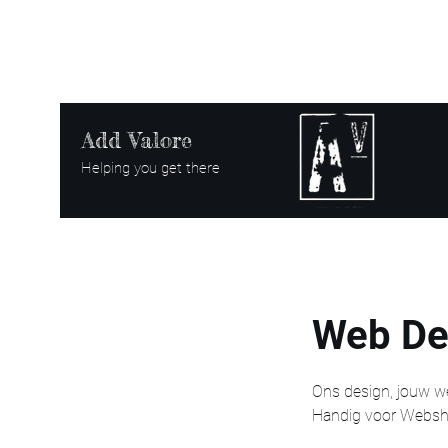
Add Valore
Helping you get there
Web De
Ons design, jouw w
Handig voor Websho