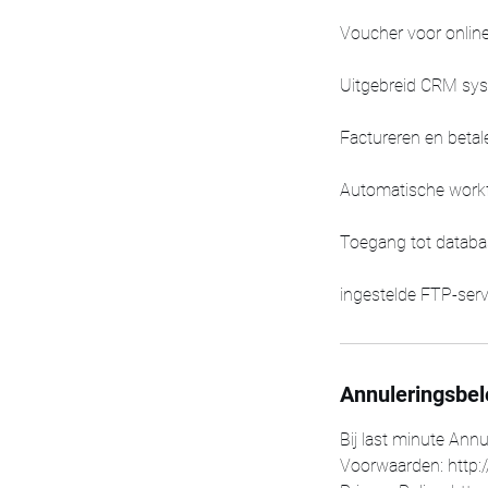
Voucher voor online
Uitgebreid CRM sy
Factureren en betal
Automatische work
Toegang tot databa
ingestelde FTP-serve
Annuleringsbel
Bij last minute Ann
Voorwaarden: http:/