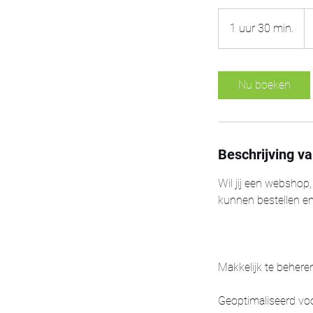
Va
€
1 uur 30 min.
1
1.
u
u
3
Nu boeken
0
m
i
n
Beschrijving va
.
Wil jij een webshop
kunnen bestellen en 
Makkelijk te behere
Geoptimaliseerd v