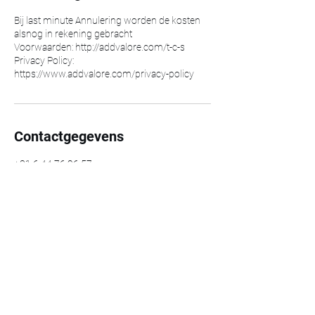
Bij last minute Annulering worden de kosten
alsnog in rekening gebracht
Voorwaarden: http://addvalore.com/t-c-s
Privacy Policy:
https://www.addvalore.com/privacy-policy
Contactgegevens
+31 6 44 76 26 57
Hello@addvalore.com
Add valore, Parallelweg, Beverwijk,
Netherlands
Add Valore
Branding strategy
Blog
Services