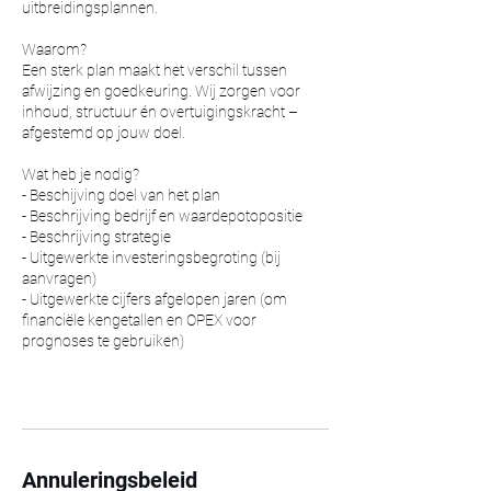
uitbreidingsplannen.
Waarom?
Een sterk plan maakt het verschil tussen
afwijzing en goedkeuring. Wij zorgen voor
inhoud, structuur én overtuigingskracht –
afgestemd op jouw doel.
Wat heb je nodig?
- Beschijving doel van het plan
- Beschrijving bedrijf en waardepotopositie
- Beschrijving strategie
- Uitgewerkte investeringsbegroting (bij
aanvragen)
- Uitgewerkte cijfers afgelopen jaren (om
financiële kengetallen en OPEX voor
prognoses te gebruiken)
Annuleringsbeleid