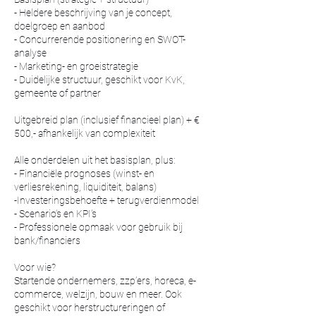
- Heldere beschrijving van je concept,
doelgroep en aanbod
- Concurrerende positionering en SWOT-
analyse
- Marketing- en groeistrategie
- Duidelijke structuur, geschikt voor KvK,
gemeente of partner
Uitgebreid plan (inclusief financieel plan) + €
500,- afhankelijk van complexiteit
Alle onderdelen uit het basisplan, plus:
- Financiële prognoses (winst- en
verliesrekening, liquiditeit, balans)
-Investeringsbehoefte + terugverdienmodel
- Scenario’s en KPI’s
- Professionele opmaak voor gebruik bij
bank/financiers
Voor wie?
Startende ondernemers, zzp’ers, horeca, e-
commerce, welzijn, bouw en meer. Ook
geschikt voor herstructureringen of