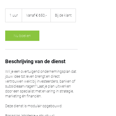
Vanaf
€
1 uur
1
Vanaf € 650,-
Bij de klant
650,-
u
u
Nu boeken
Beschrijving van de dienst
Wil je een overtuigend ondernemingsplan dat
jouw idee tot leven brengt en direct
vertrouwen wekt bij investeerders, banken of
subsidieaanvragen? Laat je plan uitwerken
door een specialist met ervaring in strategie,
marketing én financiën.
Deze dienst is modulair opgebouwd:
Basisplan (strategie + structuur)