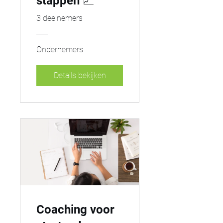
stappen 📈
3 deelnemers
Ondernemers
Details bekijken
Coaching voor