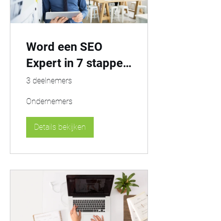
Word een SEO
Expert in 7 stappen
📈
3 deelnemers
Ondernemers
Details bekijken